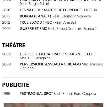
2024
GIACOMO LEOPARDI : VITA E AMORI DEL POETA
Réal : Sergio Rubini
2016
LES MEDICIS : MAITRE DE FLORENCE
- NETFLIX
2013
BORGIA (CANAL+)
Réal : Christoph Schrewe
2012
TRUE BLOOD ( HBO)
Réal : Alan Ball
2007
GUERRE ET PAIX
Réal : Robert Dorhelm - France 2
THÉÂTRE
2002
LE REGOLE DELL’ATTRAZIONE DI BRET E.ELLIS
Msc. L. Guadagnino
2000
PERVERSIONI SESSUALI A CHICAGO
Msc. Marcello
Cotugno
PUBLICITÉ
1999
TESTIMONIAL SPOT
Réal : Francis Ford Coppola