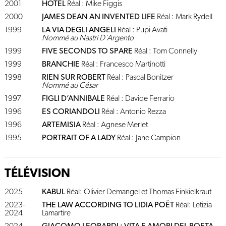
2001
HOTEL
Réal : Mike Figgis
2000
JAMES DEAN AN INVENTED LIFE
Réal : Mark Rydell
1999
LA VIA DEGLI ANGELI
Réal : Pupi Avati
Nommé au Nastri D'Argento
1999
FIVE SECONDS TO SPARE
Réal : Tom Connelly
1999
BRANCHIE
Réal : Francesco Martinotti
1998
RIEN SUR ROBERT
Réal : Pascal Bonitzer
Nommé au César
1997
FIGLI D’ANNIBALE
Réal : Davide Ferrario
1996
ES CORIANDOLI
Réal : Antonio Rezza
1996
ARTEMISIA
Réal : Agnese Merlet
1995
PORTRAIT OF A LADY
Réal : Jane Campion
TÉLÉVISION
2025
KABUL
Réal: Olivier Demangel et Thomas Finkielkraut
2023-
THE LAW ACCORDING TO LIDIA POËT
Réal: Letizia
2024
Lamartire