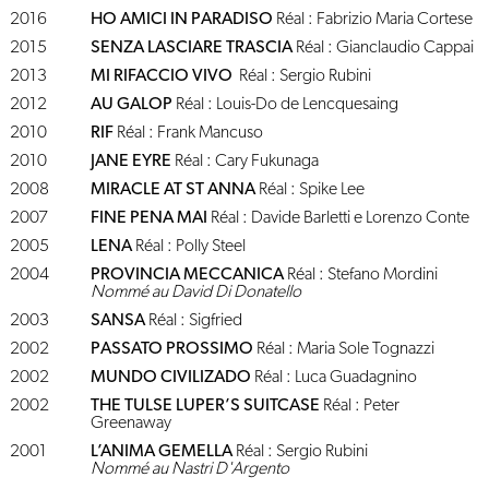
2016
HO AMICI IN PARADISO
Réal : Fabrizio Maria Cortese
2015
SENZA LASCIARE TRASCIA
Réal : Gianclaudio Cappai
2013
MI RIFACCIO VIVO
Réal : Sergio Rubini
2012
AU GALOP
Réal : Louis-Do de Lencquesaing
2010
RIF
Réal : Frank Mancuso
2010
JANE EYRE
Réal : Cary Fukunaga
2008
MIRACLE AT ST ANNA
Réal : Spike Lee
2007
FINE PENA MAI
Réal : Davide Barletti e Lorenzo Conte
2005
LENA
Réal : Polly Steel
2004
PROVINCIA MECCANICA
Réal : Stefano Mordini
Nommé au David Di Donatello
2003
SANSA
Réal : Sigfried
2002
PASSATO PROSSIMO
Réal : Maria Sole Tognazzi
2002
MUNDO CIVILIZADO
Réal : Luca Guadagnino
2002
THE TULSE LUPER’S SUITCASE
Réal : Peter
Greenaway
2001
L’ANIMA GEMELLA
Réal : Sergio Rubini
Nommé au Nastri D'Argento