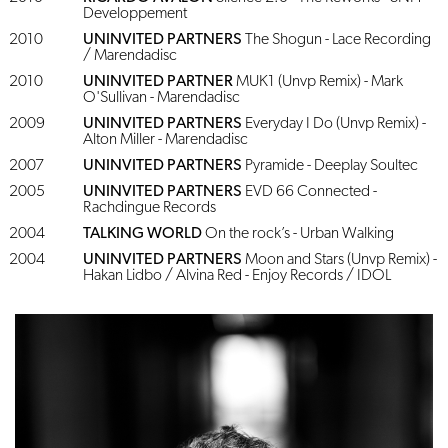
Developpement
2010
UNINVITED PARTNERS
The Shogun - Lace Recording
/ Marendadisc
2010
UNINVITED PARTNER
MUK1 (Unvp Remix) - Mark
O'Sullivan - Marendadisc
2009
UNINVITED PARTNERS
Everyday I Do (Unvp Remix) -
Alton Miller - Marendadisc
2007
UNINVITED PARTNERS
Pyramide - Deeplay Soultec
2005
UNINVITED PARTNERS
EVD 66 Connected -
Rachdingue Records
2004
TALKING WORLD
On the rock’s - Urban Walking
2004
UNINVITED PARTNERS
Moon and Stars (Unvp Remix) -
Hakan Lidbo / Alvina Red - Enjoy Records / IDOL