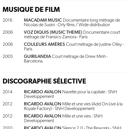
MUSIQUE DE FILM
2016
MACADAM MUSIC
Documentaire long métrage de
Nicolas de Susini - Orly films / Wide distribution
2006
VOZ DIQUIS (MUSIC THEME)
Documentaire court
métrage de Fransico Zamora - Paris
2006
COULEURS AMÈRES
Court métrage de Justine Oïley -
Paris
2005
GUIRILANDIA
Court métrage de Drew Minh -
Barcelona.
DISCOGRAPHIE SÉLECTIVE
2014
RICARDO AVALON
Navette pour la capitale - SNH
Developpement
2012
RICARDO AVALON
Mille et une vies (Add On-Live à la
Royale Factory) - SNH Developpement
2012
RICARDO AVALON
Mille et une vies - SNH
Developpement
2010
RICARDO AVALON
Silence 2.0 - The Reworks - SNH