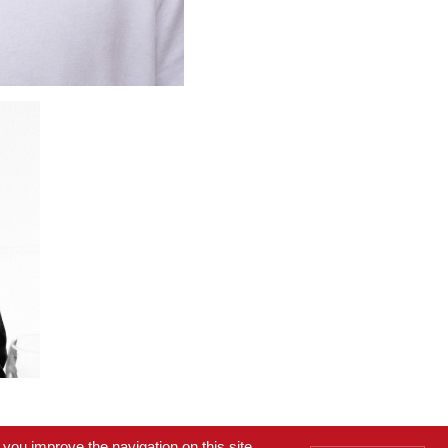
002 Paris
.
Standard : +33 (0)1 42 61 11 56
.
contact@tim
you improve the navigation on this site.