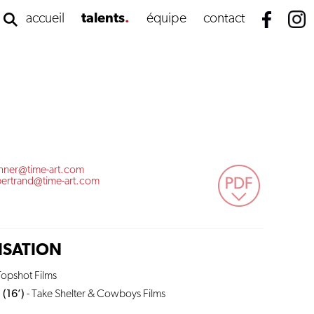
accueil
talents
équipe
contact
anner@time-art.com
bertrand@time-art.com
LISATION
Topshot Films
(16’)
- Take Shelter & Cowboys Films