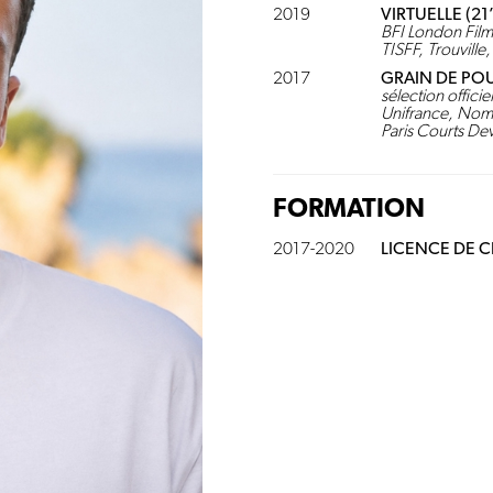
2019
VIRTUELLE (21’
BFI London Film 
TISFF, Trouville
2017
GRAIN DE POU
sélection offici
Unifrance, Nomm
Paris Courts Dev
FORMATION
2017-2020
LICENCE DE C