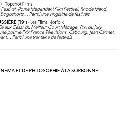
)
- Topshot Films
Festival, Rome Idependant Film Festival, Rhode Island,
, Bogoshorts... Parmi une vingtaine de festivals
SSIÈRE (19’)
- Les Films Norfolk
elle aux César du Meilleur Court Métrage, Prix du Jury
é pour le Prix France Télévisions, Cabourg, Jean Carmet,
ant... Parmi une trentaine de festivals
INÉMA ET DE PHILOSOPHIE À LA SORBONNE