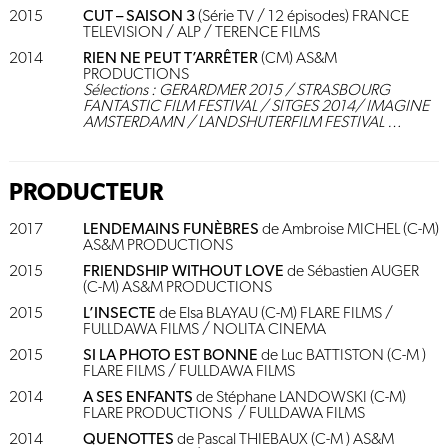
2015
CUT – SAISON 3
(Série TV / 12 épisodes) FRANCE
TELEVISION / ALP / TERENCE FILMS
2014
RIEN NE PEUT T’ARRÊTER
(CM) AS&M
PRODUCTIONS
Sélections : GERARDMER 2015 / STRASBOURG
FANTASTIC FILM FESTIVAL / SITGES 2014/ IMAGINE
AMSTERDAMN / LANDSHUTERFILM FESTIVAL …
PRODUCTEUR
2017
LENDEMAINS FUNÈBRES
de Ambroise MICHEL (C-M)
AS&M PRODUCTIONS
2015
FRIENDSHIP WITHOUT LOVE
de Sébastien AUGER
(C-M) AS&M PRODUCTIONS
2015
L’INSECTE
de Elsa BLAYAU (C-M) FLARE FILMS /
FULLDAWA FILMS / NOLITA CINEMA
2015
SI LA PHOTO EST BONNE
de Luc BATTISTON (C-M )
FLARE FILMS / FULLDAWA FILMS
2014
A SES ENFANTS
de Stéphane LANDOWSKI (C-M)
FLARE PRODUCTIONS / FULLDAWA FILMS
2014
QUENOTTES
de Pascal THIEBAUX (C-M ) AS&M