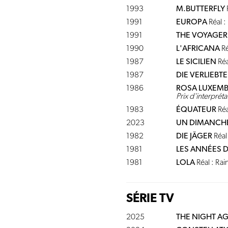
1993
M.BUTTERFLY
1991
EUROPA
Réal :
1991
THE VOYAGER
1990
L'AFRICANA
Ré
1987
LE SICILIEN
Réa
1987
DIE VERLIEBT
1986
ROSA LUXEM
Prix d'interpréta
1983
ÉQUATEUR
Réa
2023
UN DIMANCHE
1982
DIE JÄGER
Réal
1981
LES ANNÉES 
1981
LOLA
Réal : Ra
SÉRIE TV
2025
THE NIGHT A