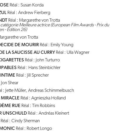
NOSE
Réal : Susan Korda
ZUL
Réal : Andrew Fierberg
NDT
Réal : Margarethe von Trotta
atégorie Meilleure actrice (European Film Awards - Prix du
 - Édition 26)
Margarethe von Trotta
ECIDE DE MOURIR
Réal : Emily Young
DE LA SAUCISSE AU CURRY
Réal : Ulla Wagner
IGARETTES
Réal : John Turturro
UPABLES
Réal : Hans Steinbichler
INTIME
Réal : Jill Sprecher
: Jon Shear
l : Jette Müller, Andreas Schimmelbusch
 MIRACLE
Réal : Agnieszka Holland
9ÈME RUE
Réal : Tim Robbins
R UNSCHULD
Réal : Andréas Kleinert
Réal : Cindy Sherman
MONIC
Réal : Robert Longo