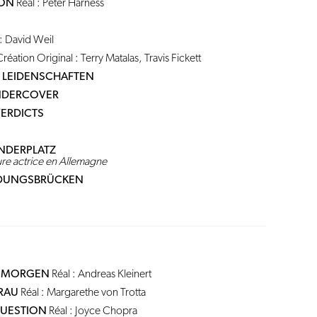
ION
Réal : Peter Harness
: David Weil
réation Original : Terry Matalas, Travis Fickett
, LEIDENSCHAFTEN
NDERCOVER
VERDICTS
ANDERPLATZ
eure actrice en Allemagne
NDUNGSBRÜCKEN
 MORGEN
Réal : Andreas Kleinert
FRAU
Réal : Margarethe von Trotta
QUESTION
Réal : Joyce Chopra