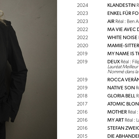
2024
KLANDESTIN
R
2023
ENKEL FÜR F
2023
AIR
Réal : Ben A
2022
MA VIE AVEC 
2022
WHITE NOISE
2020
MAMIE-SITTE
2019
MY NAME IS 
2019
DEUX
Réal : Fi
Lauréat Meilleur
Nommé dans la ca
2019
ROCCA VERÄN
2019
NATIVE SON
R
2018
GLORIA BELL
Ré
2017
ATOMIC BLO
2016
MOTHER
Réal 
2016
MY ART
Réal : 
2016
STEFAN ZWEIG
2015
DIE ABHANDE