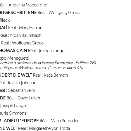
éal : Angelina Maccarone
ORTGESCHRITTENE
Réal : Wolfgang Groos
ffleck
DALÌ
Réal : Mary Harron
Réal : Noah Baumbach
R
Réal : Wolfgang Groos
THOMAS CAIN
Réal : Joseph Longo
lippo Meneguetti
 actrice (Lumières de la Presse Étrangère - Édition 26)
tégorie Meilleur actrice (César - Édition 46)
DERT DIE WELT
Réal : Katja Benrath
éal : Rashid Johnson
al : Sébastiàn Lelio
NDE
Réal : David Leitch
: Joseph Longo
Laurie Simmons
, ADIEU L'EUROPE
Réal : Maria Schrader
NE WELT
Réal : Margarethe von Trotta