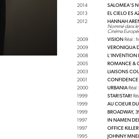
2014
SALOMEA'S 
2013
EL CIELO ES A
2012
HANNAH ARE
Nommé dans le c
Cinéma Européen
2009
VISION
Réal : 
2009
VERONIQUA D
2008
L'INVENTION 
2005
ROMANCE & C
2003
LIAISONS CO
2001
CONFIDENCE 
2000
URBANIA
Réal 
1999
STAR!STAR!
Réa
1999
AU COEUR DU
1999
BROADWAY, 3
1997
IN NAMEN DE
1997
OFFICE KILLER
1995
JOHNNY MNE