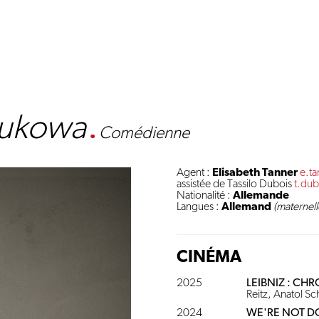
Sukowa
.
Comédienne
Agent :
Elisabeth Tanner
e.t
assistée de Tassilo Dubois
t.dub
Nationalité :
Allemande
Langues :
Allemand
(maternell
CINÉMA
2025
LEIBNIZ : CH
Reitz, Anatol Sc
2024
WE'RE NOT D