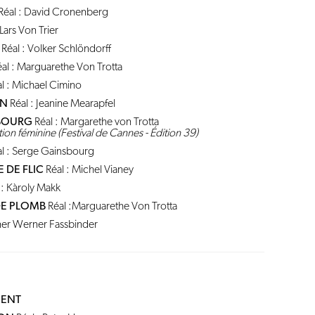
Réal : David Cronenberg
 Lars Von Trier
Réal : Volker Schlöndorff
al : Marguarethe Von Trotta
l : Michael Cimino
EN
Réal : Jeanine Mearapfel
BOURG
Réal : Margarethe von Trotta
tion féminine (Festival de Cannes - Édition 39)
l : Serge Gainsbourg
 DE FLIC
Réal : Michel Vianey
 : Kàroly Makk
DE PLOMB
Réal :Marguarethe Von Trotta
iner Werner Fassbinder
GENT