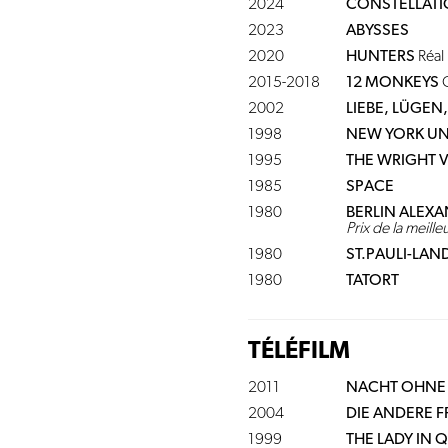
2024
CONSTELLAT
2023
ABYSSES
2020
HUNTERS
Réal 
2015-2018
12 MONKEYS
C
2002
LIEBE, LÜGEN
1998
NEW YORK U
1995
THE WRIGHT 
1985
SPACE
1980
BERLIN ALEX
Prix de la meill
1980
ST.PAULI-LA
1980
TATORT
TÉLÉFILM
2011
NACHT OHNE
2004
DIE ANDERE 
1999
THE LADY IN 